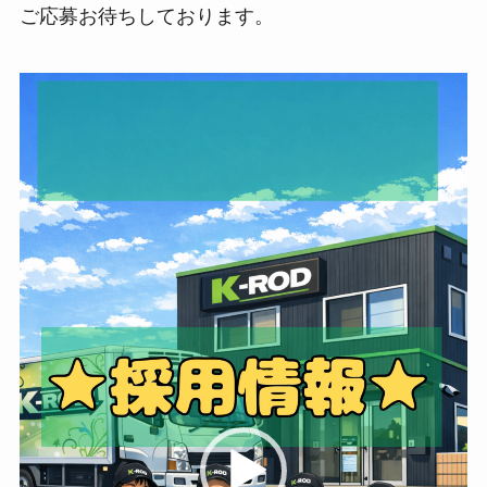
ご応募お待ちしております。
動
画
プ
レ
ー
ヤ
ー